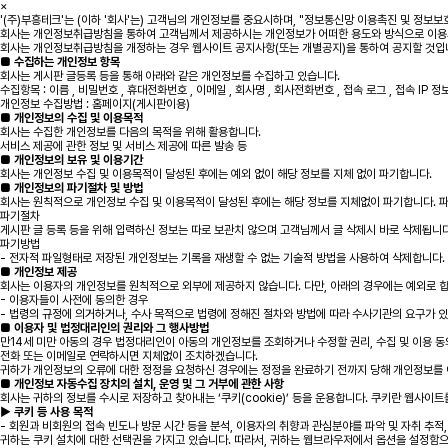
×
'(주)부흥테크'는 (이하 '회사'는) 고객님의 개인정보를 중요시하며, "정보통신망 이용촉진 및 정보보
회사는 개인정보취급방침을 통하여 고객님께서 제공하시는 개인정보가 어떠한 용도와 방식으로 이용되
회사는 개인정보취급방침을 개정하는 경우 웹사이트 공지사항(또는 개별공지)을 통하여 공지할 것입
■ 수집하는 개인정보 항목
회사는 게시판 글등록 등을 통해 아래와 같은 개인정보를 수집하고 있습니다.
수집항목 : 이름 , 비밀번호 , 휴대전화번호 , 이메일 , 회사명 , 회사전화번호 , 접속 로그 , 접속 IP 정
개인정보 수집방법 : 홈페이지(게시판이용)
■ 개인정보의 수집 및 이용목적
회사는 수집한 개인정보를 다음의 목적을 위해 활용합니다.
서비스 제공에 관한 정보 및 서비스 제공에 따른 발송 등
■ 개인정보의 보유 및 이용기간
회사는 개인정보 수집 및 이용목적이 달성된 후에는 예외 없이 해당 정보를 지체 없이 파기합니다.
■ 개인정보의 파기절차 및 방법
회사는 원칙적으로 개인정보 수집 및 이용목적이 달성된 후에는 해당 정보를 지체없이 파기합니다. 파
파기절차
게시판 글 등록 등을 위해 입력하신 정보는 따로 보관치 않으며 고객님께서 글 삭제시 바로 삭제됩니다
파기방법
- 전자적 파일형태로 저장된 개인정보는 기록을 재생할 수 없는 기술적 방법을 사용하여 삭제합니다.
■ 개인정보 제공
회사는 이용자의 개인정보를 원칙적으로 외부에 제공하지 않습니다. 다만, 아래의 경우에는 예외로 합
- 이용자들이 사전에 동의한 경우
- 법령의 규정에 의거하거나, 수사 목적으로 법령에 정해진 절차와 방법에 따라 수사기관의 요구가 
■ 이용자 및 법정대리인의 권리와 그 행사방법
만14세 미만 아동의 경우 법정대리인이 아동의 개인정보를 조회하거나 수정할 권리, 수집 및 이용 동
전화 또는 이메일로 연락하시면 지체없이 조치하겠습니다.
귀하가 개인정보의 오류에 대한 정정을 요청하신 경우에는 정정을 완료하기 전까지 당해 개인정보를 
■ 개인정보 자동수집 장치의 설치, 운영 및 그 거부에 관한 사항
회사는 귀하의 정보를 수시로 저장하고 찾아내는 ‘쿠키(cookie)’ 등을 운용합니다. 쿠키란 웹사
▶ 쿠키 등 사용 목적
- 회원과 비회원의 접속 빈도나 방문 시간 등을 분석, 이용자의 취향과 관심분야를 파악 및 자취 추적,
귀하는 쿠키 설치에 대한 선택권을 가지고 있습니다. 따라서, 귀하는 웹브라우저에서 옵션을 설정함으