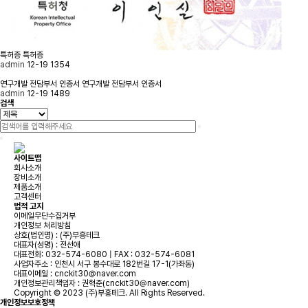
특허증
특허증
admin
12-19
1354
연구개발 전담부서 인증서
연구개발 전담부서 인증서
admin
12-19
1489
검색
사이트맵
회사소개
장비소개
제품소개
고객센터
법적 고지
이메일무단수집거부
개인정보 처리방침
상호(법인명) : (주)부흥테크
대표자(성명) : 전선애
대표전화:
032-574-6080
| FAX : 032-574-6081
사업자주소 : 인천시 서구 봉수대로 182번길 17-1(가좌동)
대표이메일 :
cnckit30@naver.com
개인정보관리책임자 :
권혁준(cnckit30@naver.com)
Copyright © 2023 (주)부흥테크. All Rights Reserved.
개인정보보호정책