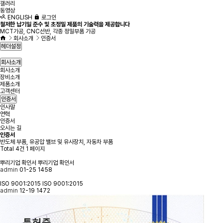
갤러리
동영상
ENGLISH
로그인
철저한 납기일 준수 및 초정밀 제품의 기술력을 제공합니다
MCT가공, CNC선반, 각종 정밀부품 가공
회사소개
인증서
헤더설정
회사소개
회사소개
장비소개
제품소개
고객센터
인증서
인사말
연혁
인증서
오시는 길
인증서
반도체 부품, 유공압 밸브 및 유사장치, 자동차 부품
Total 4건
1 페이지
뿌리기업 확인서
뿌리기업 확인서
admin
01-25
1458
ISO 9001:2015
ISO 9001:2015
admin
12-19
1472